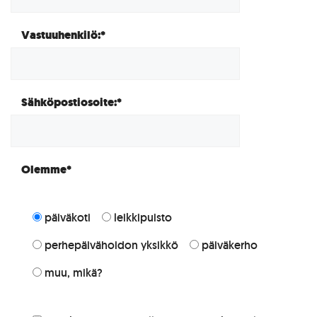
Vastuuhenkilö:*
Sähköpostiosoite:*
Olemme*
päiväkoti
leikkipuisto
perhepäivähoidon yksikkö
päiväkerho
muu, mikä?