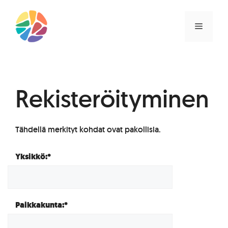
Siirry
sisältöön
VALIKK
Rekisteröityminen
Tähdellä merkityt kohdat ovat pakollisia.
Yksikkö:*
Paikkakunta:*