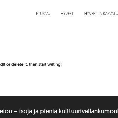
ETUSIVU
HYVEET
HYVEET JA KASVAT
t or delete it, then start writing!
eion – isoja ja pieniä kulttuurivallankumou