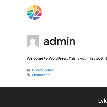
Siirry
sisältöön
admin
Welcome to WordPress. This is your first post. Edi
Kategoriat
Uncategorized
1 kommentti
Lyk