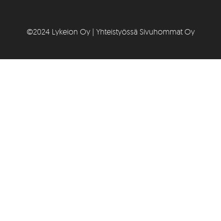
©2024 Lykeion Oy | Yhteistyössä Sivuhommat Oy